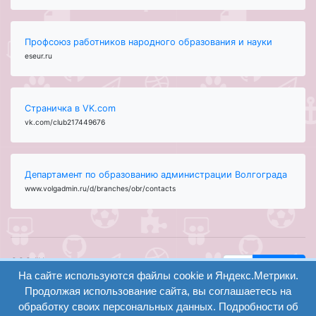
Профсоюз работников народного образования и науки
eseur.ru
Страничка в VK.com
vk.com/club217449676
Департамент по образованию администрации Волгограда
www.volgadmin.ru/d/branches/obr/contacts
ООО "Центр
Найти
образования и
На сайте используются файлы cookie и Яндекс.Метрики.
вход
консалтинга"
Продолжая использование сайта, вы соглашаетесь на
Версия
Волгоград 2008-
обработку своих персональных данных. Подробности об
регистрация
сайта для
2026