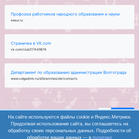
Профсоюз работников народного образования и науки
eseur.ru
Страничка в VK.com
vk.com/club217449676
Департамент по образованию администрации Волгограда
www.volgadmin.ru/d/branches/obr/contacts
ООО "Центр
Найти
На сайте используются файлы cookie и Яндекс.Метрики.
образования и
вход
консалтинга"
Продолжая использование сайта, вы соглашаетесь на
Версия
Волгоград 2008-
обработку своих персональных данных. Подробности об
регистрация
сайта для
2026
обработке ваших данных — в
политике